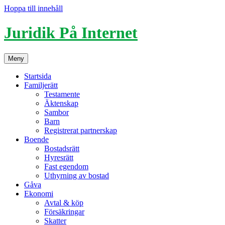
Hoppa till innehåll
Juridik På Internet
Meny
Startsida
Familjerätt
Testamente
Äktenskap
Sambor
Barn
Registrerat partnerskap
Boende
Bostadsrätt
Hyresrätt
Fast egendom
Uthyrning av bostad
Gåva
Ekonomi
Avtal & köp
Försäkringar
Skatter