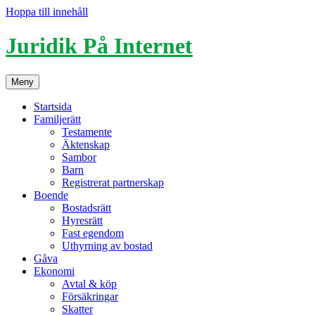
Hoppa till innehåll
Juridik På Internet
Meny
Startsida
Familjerätt
Testamente
Äktenskap
Sambor
Barn
Registrerat partnerskap
Boende
Bostadsrätt
Hyresrätt
Fast egendom
Uthyrning av bostad
Gåva
Ekonomi
Avtal & köp
Försäkringar
Skatter