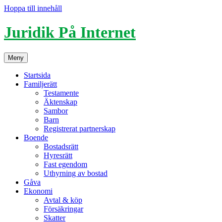
Hoppa till innehåll
Juridik På Internet
Meny
Startsida
Familjerätt
Testamente
Äktenskap
Sambor
Barn
Registrerat partnerskap
Boende
Bostadsrätt
Hyresrätt
Fast egendom
Uthyrning av bostad
Gåva
Ekonomi
Avtal & köp
Försäkringar
Skatter