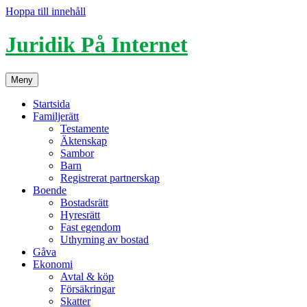
Hoppa till innehåll
Juridik På Internet
Meny
Startsida
Familjerätt
Testamente
Äktenskap
Sambor
Barn
Registrerat partnerskap
Boende
Bostadsrätt
Hyresrätt
Fast egendom
Uthyrning av bostad
Gåva
Ekonomi
Avtal & köp
Försäkringar
Skatter