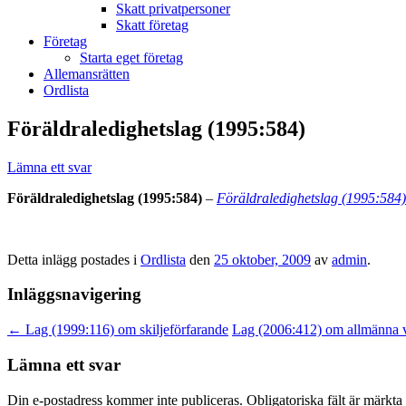
Skatt privatpersoner
Skatt företag
Företag
Starta eget företag
Allemansrätten
Ordlista
Föräldraledighetslag (1995:584)
Lämna ett svar
Föräldraledighetslag (1995:584)
–
Föräldraledighetslag (1995:584)
Detta inlägg postades i
Ordlista
den
25 oktober, 2009
av
admin
.
Inläggsnavigering
←
Lag (1999:116) om skiljeförfarande
Lag (2006:412) om allmänna v
Lämna ett svar
Din e-postadress kommer inte publiceras.
Obligatoriska fält är märkta