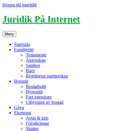
Hoppa till innehåll
Juridik På Internet
Meny
Startsida
Familjerätt
Testamente
Äktenskap
Sambor
Barn
Registrerat partnerskap
Boende
Bostadsrätt
Hyresrätt
Fast egendom
Uthyrning av bostad
Gåva
Ekonomi
Avtal & köp
Försäkringar
Skatter