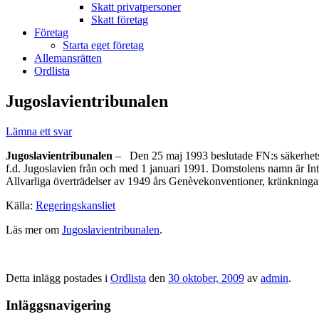
Skatt privatpersoner
Skatt företag
Företag
Starta eget företag
Allemansrätten
Ordlista
Jugoslavientribunalen
Lämna ett svar
Jugoslavientribunalen
– Den 25 maj 1993 beslutade FN:s säkerhetsråd
f.d. Jugoslavien från och med 1 januari 1991. Domstolens namn är Inter
Allvarliga överträdelser av 1949 års Genèvekonventioner, kränkningar 
Källa:
Regeringskansliet
Läs mer om
Jugoslavientribunalen
.
Detta inlägg postades i
Ordlista
den
30 oktober, 2009
av
admin
.
Inläggsnavigering