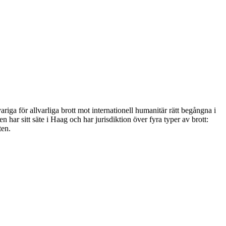
riga för allvarliga brott mot internationell humanitär rätt begångna i
har sitt säte i Haag och har jurisdiktion över fyra typer av brott:
ten.