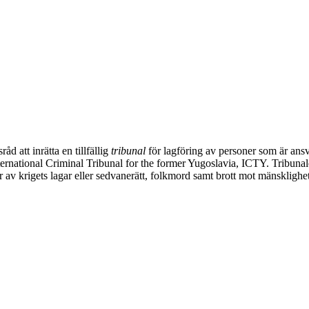
 att inrätta en tillfällig
tribunal
för lagföring av personer som är ansva
national Criminal Tribunal for the former Yugoslavia, ICTY. Tribunalen 
av krigets lagar eller sedvanerätt, folkmord samt brott mot mänsklighe