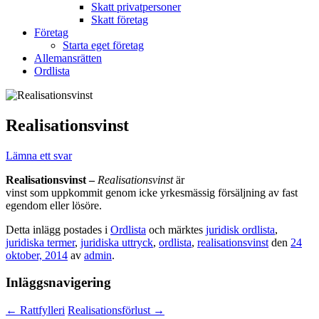
Skatt privatpersoner
Skatt företag
Företag
Starta eget företag
Allemansrätten
Ordlista
Realisationsvinst
Lämna ett svar
Realisationsvinst –
Realisationsvinst
är
vinst som uppkommit genom icke yrkesmässig försäljning av fast
egendom eller lösöre.
Detta inlägg postades i
Ordlista
och märktes
juridisk ordlista
,
juridiska termer
,
juridiska uttryck
,
ordlista
,
realisationsvinst
den
24
oktober, 2014
av
admin
.
Inläggsnavigering
←
Rattfylleri
Realisationsförlust
→