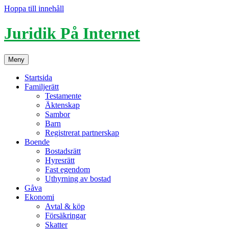
Hoppa till innehåll
Juridik På Internet
Meny
Startsida
Familjerätt
Testamente
Äktenskap
Sambor
Barn
Registrerat partnerskap
Boende
Bostadsrätt
Hyresrätt
Fast egendom
Uthyrning av bostad
Gåva
Ekonomi
Avtal & köp
Försäkringar
Skatter