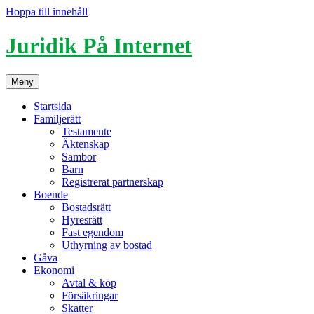
Hoppa till innehåll
Juridik På Internet
Meny
Startsida
Familjerätt
Testamente
Äktenskap
Sambor
Barn
Registrerat partnerskap
Boende
Bostadsrätt
Hyresrätt
Fast egendom
Uthyrning av bostad
Gåva
Ekonomi
Avtal & köp
Försäkringar
Skatter