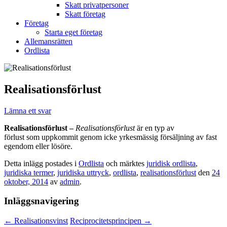
Skatt privatpersoner
Skatt företag
Företag
Starta eget företag
Allemansrätten
Ordlista
Realisationsförlust
Lämna ett svar
Realisationsförlust –
Realisationsförlust
är en typ av
förlust som uppkommit genom icke yrkesmässig försäljning av fast
egendom eller lösöre.
Detta inlägg postades i
Ordlista
och märktes
juridisk ordlista
,
juridiska termer
,
juridiska uttryck
,
ordlista
,
realisationsförlust
den
24
oktober, 2014
av
admin
.
Inläggsnavigering
←
Realisationsvinst
Reciprocitetsprincipen
→