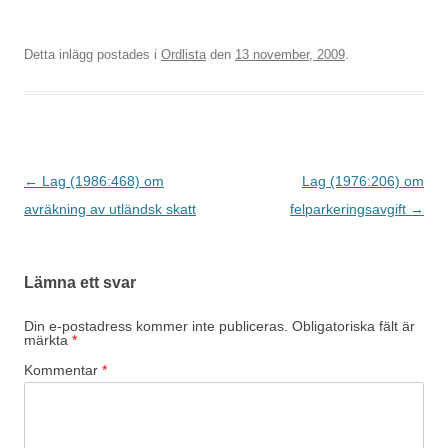
Detta inlägg postades i
Ordlista
den
13 november, 2009
.
Inläggsnavigering
←
Lag (1986:468) om
Lag (1976:206) om
avräkning av utländsk skatt
felparkeringsavgift
→
Lämna ett svar
Din e-postadress kommer inte publiceras.
Obligatoriska fält är
märkta
*
Kommentar
*