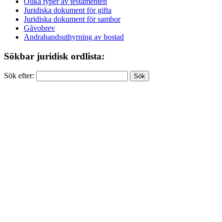
Olika typer av testamenten
Juridiska dokument för gifta
Juridiska dokument för sambor
Gåvobrev
Andrahandsuthyrning av bostad
Sökbar juridisk ordlista:
Sök efter: