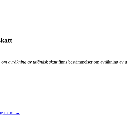
skatt
)
om avräkning av utländsk skatt
finns bestämmelser om avräkning av ut
ag m. m.
→