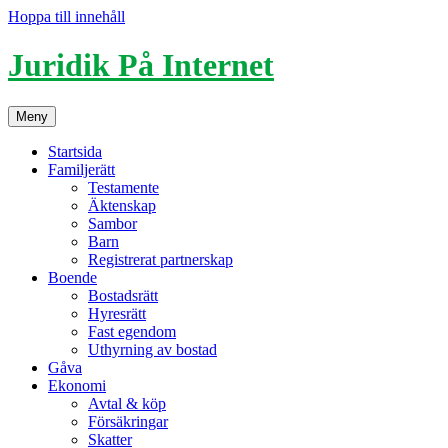
Hoppa till innehåll
Juridik På Internet
Meny
Startsida
Familjerätt
Testamente
Äktenskap
Sambor
Barn
Registrerat partnerskap
Boende
Bostadsrätt
Hyresrätt
Fast egendom
Uthyrning av bostad
Gåva
Ekonomi
Avtal & köp
Försäkringar
Skatter