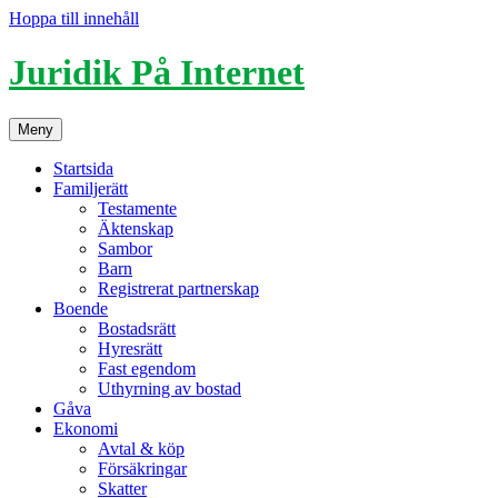
Hoppa till innehåll
Juridik På Internet
Meny
Startsida
Familjerätt
Testamente
Äktenskap
Sambor
Barn
Registrerat partnerskap
Boende
Bostadsrätt
Hyresrätt
Fast egendom
Uthyrning av bostad
Gåva
Ekonomi
Avtal & köp
Försäkringar
Skatter