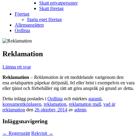
Skatt privatpersoner
Skatt företag
Företag
Starta eget företag
Allemansrätten
Ordlista
Reklamation
Lämna ett svar
Reklamation
–
Reklamation
är ett meddelande varigenom den
ena avtalsparten påpekar dröjsmål, fel eller brist i exempelvis en vara
eller tjänst och förbehåller sig rätt att göra anspråk på grund av detta.
Detta inlägg postades i
Ordlista
och märktes
garanti
,
konsumentköplagen
,
reklamation
,
reklamation mall
,
vad är
reklamation
den
26 oktober, 2014
av
admin
.
Inläggsnavigering
←
Regressrätt
Rekvisit
→