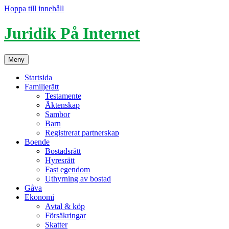
Hoppa till innehåll
Juridik På Internet
Meny
Startsida
Familjerätt
Testamente
Äktenskap
Sambor
Barn
Registrerat partnerskap
Boende
Bostadsrätt
Hyresrätt
Fast egendom
Uthyrning av bostad
Gåva
Ekonomi
Avtal & köp
Försäkringar
Skatter