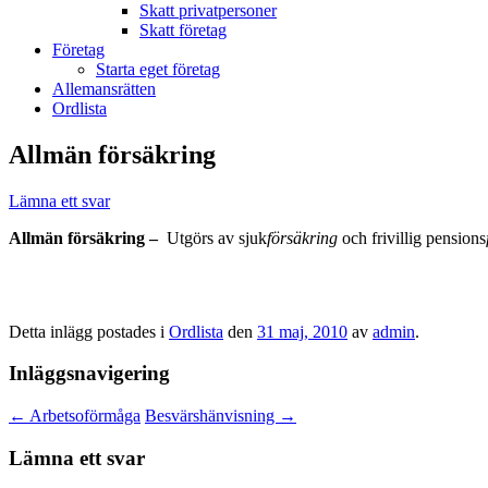
Skatt privatpersoner
Skatt företag
Företag
Starta eget företag
Allemansrätten
Ordlista
Allmän försäkring
Lämna ett svar
Allmän försäkring –
Utgörs av sjuk
försäkring
och frivillig pensions
Detta inlägg postades i
Ordlista
den
31 maj, 2010
av
admin
.
Inläggsnavigering
←
Arbetsoförmåga
Besvärshänvisning
→
Lämna ett svar