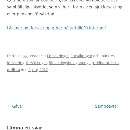
samhälleliga skyddet som vi har i form av en sjukförsäkring
eller pensionsförsäkring.
Läs mer om försäkringar här på Juridik På Internet!
Detta inlägg postades i
Försäkringar
,
Försäkringar
och märktes
försäkring
,
försäkringar
,
försäkringsbolag sverige
,
juridisk ordlista
,
ordlista
den
2 juni, 2017
.
Inläggsnavigering
←
Gåva
Samboavtal
→
Lämna ett svar