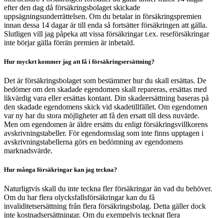
efter den dag då försäkringsbolaget skickade
uppsägningsunderrättelsen. Om du betalar in försäkringspremien
innan dessa 14 dagar är till enda så fortsätter försäkringen att gälla.
Slutligen vill jag påpeka att vissa försäkringar t.ex. reseförsäkringar
inte börjar gälla förrän premien är inbetald.
Hur mycket kommer jag att få i försäkringsersättning?
Det är försäkringsbolaget som bestämmer hur du skall ersättas. De
bedömer om den skadade egendomen skall repareras, ersättas med
likvärdig vara eller ersättas kontant. Din skadeersättning baseras på
den skadade egendomens skick vid skadetillfället. Om egendomen
var ny har du stora möjligheter att få den ersatt till dess nuvärde.
Men om egendomen är äldre ersätts du enligt försäkringsvillkorens
avskrivningstabeller. För egendomsslag som inte finns upptagen i
avskrivningstabellerna görs en bedömning av egendomens
marknadsvärde.
Hur många försäkringar kan jag teckna?
Naturligtvis skall du inte teckna fler försäkringar än vad du behöver.
Om du har flera olycksfallsförsäkringar kan du få
invaliditetsersättning från flera försäkringsbolag. Detta gäller dock
inte kostnadsersättningar. Om du exempelvis tecknat flera