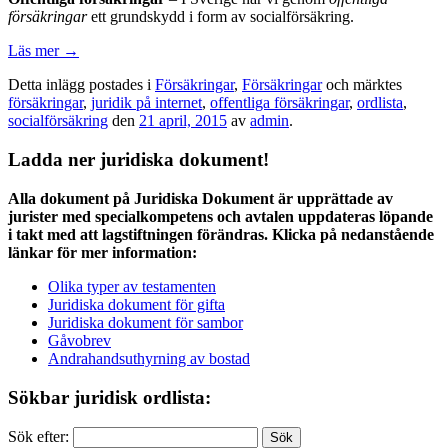
försäkringar
ett grundskydd i form av socialförsäkring.
Läs mer
→
Detta inlägg postades i
Försäkringar
,
Försäkringar
och märktes
försäkringar
,
juridik på internet
,
offentliga försäkringar
,
ordlista
,
socialförsäkring
den
21 april, 2015
av
admin
.
Ladda ner juridiska dokument!
Alla dokument på Juridiska Dokument är upprättade av
jurister med specialkompetens och avtalen uppdateras löpande
i takt med att lagstiftningen förändras. Klicka på nedanstående
länkar för mer information:
Olika typer av testamenten
Juridiska dokument för gifta
Juridiska dokument för sambor
Gåvobrev
Andrahandsuthyrning av bostad
Sökbar juridisk ordlista:
Sök efter: