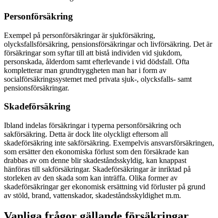
Personförsäkring
Exempel på personförsäkringar är sjukförsäkring,
olycksfallsförsäkring, pensionsförsäkringar och livförsäkring. Det är
försäkringar som syftar till att bistå individen vid sjukdom,
personskada, ålderdom samt efterlevande i vid dödsfall. Ofta
kompletterar man grundtryggheten man har i form av
socialförsäkringssystemet med privata sjuk-, olycksfalls- samt
pensionsförsäkringar.
Skadeförsäkring
Ibland indelas försäkringar i typerna personförsäkring och
sakförsäkring. Detta är dock lite olyckligt eftersom all
skadeförsäkring inte sakförsäkring. Exempelvis ansvarsförsäkringen,
som ersätter den ekonomiska förlust som den försäkrade kan
drabbas av om denne blir skadeståndsskyldig, kan knappast
hänföras till sakförsäkringar. Skadeförsäkringar är inriktad på
storleken av den skada som kan inträffa. Olika former av
skadeförsäkringar ger ekonomisk ersättning vid förluster på grund
av stöld, brand, vattenskador, skadeståndsskyldighet m.m.
Vanliga frågor gällande försäkringar