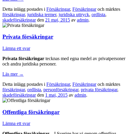
Detta inlägg postades i
Försäkringar
,
Försäkringar
och märktes
försäkringar
,
juridiska termer
,
juridiska uttryck
,
ordlista
,
skadeförsäkringar
den
21 maj, 2015
av
admin
.
Privata försäkringar
Lämna ett svar
Privata försäkringar
tecknas med egna medel av privatpersoner
och andra juridiska personer.
Läs mer
→
Detta inlägg postades i
Försäkringar
,
Försäkringar
och märktes
försäkringar
,
ordlista
,
personförsäkringar
,
privata försäkringar
,
skadeförsäkringar
den
1 maj, 2015
av
admin
.
Offentliga försäkringar
Lämna ett svar
Offentliga försäkringar
– I Sverige har vi genom
offentliga