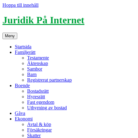
Hoppa till innehåll
Juridik På Internet
Meny
Startsida
Familjerätt
Testamente
Äktenskap
Sambor
Barn
Registrerat partnerskap
Boende
Bostadsrätt
Hyresrätt
Fast egendom
Uthyrning av bostad
Gåva
Ekonomi
Avtal & köp
Försäkringar
Skatter