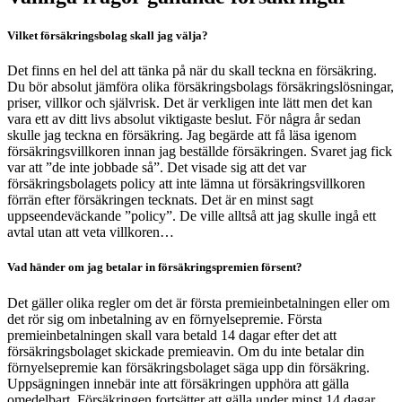
Vilket försäkringsbolag skall jag välja?
Det finns en hel del att tänka på när du skall teckna en försäkring.
Du bör absolut jämföra olika försäkringsbolags försäkringslösningar,
priser, villkor och självrisk. Det är verkligen inte lätt men det kan
vara ett av ditt livs absolut viktigaste beslut. För några år sedan
skulle jag teckna en försäkring. Jag begärde att få läsa igenom
försäkringsvillkoren innan jag beställde försäkringen. Svaret jag fick
var att ”de inte jobbade så”. Det visade sig att det var
försäkringsbolagets policy att inte lämna ut försäkringsvillkoren
förrän efter försäkringen tecknats. Det är en minst sagt
uppseendeväckande ”policy”. De ville alltså att jag skulle ingå ett
avtal utan att veta villkoren…
Vad händer om jag betalar in försäkringspremien försent?
Det gäller olika regler om det är första premieinbetalningen eller om
det rör sig om inbetalning av en förnyelsepremie. Första
premieinbetalningen skall vara betald 14 dagar efter det att
försäkringsbolaget skickade premieavin. Om du inte betalar din
förnyelsepremie kan försäkringsbolaget säga upp din försäkring.
Uppsägningen innebär inte att försäkringen upphöra att gälla
omedelbart. Försäkringen fortsätter att gälla under minst 14 dagar