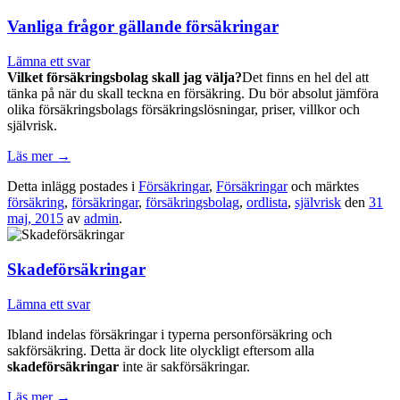
Vanliga frågor gällande försäkringar
Lämna ett svar
Vilket försäkringsbolag skall jag välja?
Det finns en hel del att
tänka på när du skall teckna en försäkring. Du bör absolut jämföra
olika försäkringsbolags försäkringslösningar, priser, villkor och
självrisk.
Läs mer
→
Detta inlägg postades i
Försäkringar
,
Försäkringar
och märktes
försäkring
,
försäkringar
,
försäkringsbolag
,
ordlista
,
självrisk
den
31
maj, 2015
av
admin
.
Skadeförsäkringar
Lämna ett svar
Ibland indelas försäkringar i typerna personförsäkring och
sakförsäkring. Detta är dock lite olyckligt eftersom alla
skadeförsäkringar
inte är sakförsäkringar.
Läs mer
→