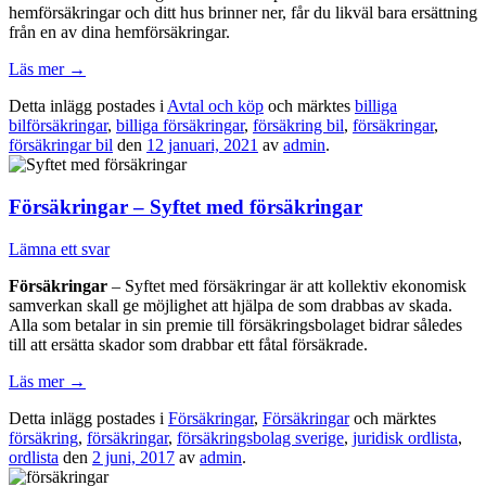
hemförsäkringar och ditt hus brinner ner, får du likväl bara ersättning
från en av dina hemförsäkringar.
Läs mer
→
Detta inlägg postades i
Avtal och köp
och märktes
billiga
bilförsäkringar
,
billiga försäkringar
,
försäkring bil
,
försäkringar
,
försäkringar bil
den
12 januari, 2021
av
admin
.
Försäkringar – Syftet med försäkringar
Lämna ett svar
Försäkringar
– Syftet med försäkringar är att kollektiv ekonomisk
samverkan skall ge möjlighet att hjälpa de som drabbas av skada.
Alla som betalar in sin premie till försäkringsbolaget bidrar således
till att ersätta skador som drabbar ett fåtal försäkrade.
Läs mer
→
Detta inlägg postades i
Försäkringar
,
Försäkringar
och märktes
försäkring
,
försäkringar
,
försäkringsbolag sverige
,
juridisk ordlista
,
ordlista
den
2 juni, 2017
av
admin
.