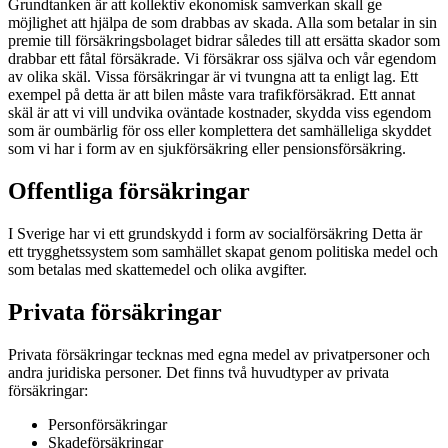
Grundtanken är att kollektiv ekonomisk samverkan skall ge
möjlighet att hjälpa de som drabbas av skada. Alla som betalar in sin
premie till försäkringsbolaget bidrar således till att ersätta skador som
drabbar ett fåtal försäkrade. Vi försäkrar oss själva och vår egendom
av olika skäl. Vissa försäkringar är vi tvungna att ta enligt lag. Ett
exempel på detta är att bilen måste vara trafikförsäkrad. Ett annat
skäl är att vi vill undvika oväntade kostnader, skydda viss egendom
som är oumbärlig för oss eller komplettera det samhälleliga skyddet
som vi har i form av en sjukförsäkring eller pensionsförsäkring.
Offentliga försäkringar
I Sverige har vi ett grundskydd i form av socialförsäkring Detta är
ett trygghetssystem som samhället skapat genom politiska medel och
som betalas med skattemedel och olika avgifter.
Privata försäkringar
Privata försäkringar tecknas med egna medel av privatpersoner och
andra juridiska personer. Det finns två huvudtyper av privata
försäkringar:
Personförsäkringar
Skadeförsäkringar