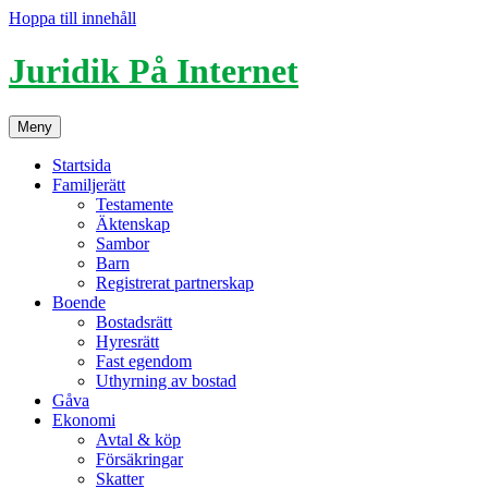
Hoppa till innehåll
Juridik På Internet
Meny
Startsida
Familjerätt
Testamente
Äktenskap
Sambor
Barn
Registrerat partnerskap
Boende
Bostadsrätt
Hyresrätt
Fast egendom
Uthyrning av bostad
Gåva
Ekonomi
Avtal & köp
Försäkringar
Skatter