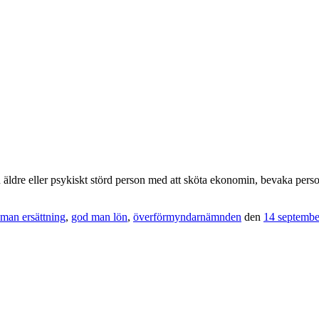
n äldre eller psykiskt störd person med att sköta ekonomin, bevaka persone
man ersättning
,
god man lön
,
överförmyndarnämnden
den
14 septembe