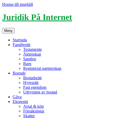
Hoppa till innehåll
Juridik På Internet
Meny
Startsida
Familjerätt
Testamente
Äktenskap
Sambor
Barn
Registrerat partnerskap
Boende
Bostadsrätt
Hyresrätt
Fast egendom
Uthyrning av bostad
Gåva
Ekonomi
Avtal & köp
Försäkringar
Skatter