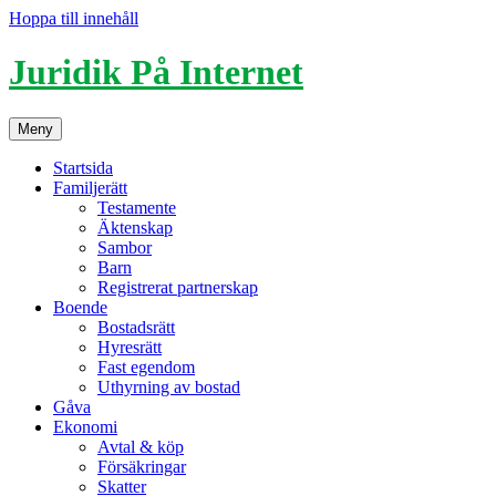
Hoppa till innehåll
Juridik På Internet
Meny
Startsida
Familjerätt
Testamente
Äktenskap
Sambor
Barn
Registrerat partnerskap
Boende
Bostadsrätt
Hyresrätt
Fast egendom
Uthyrning av bostad
Gåva
Ekonomi
Avtal & köp
Försäkringar
Skatter