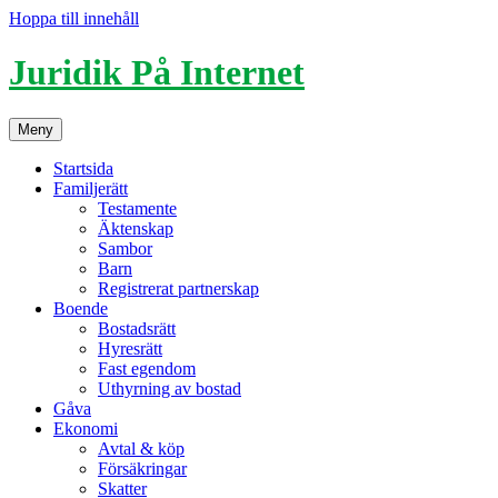
Hoppa till innehåll
Juridik På Internet
Meny
Startsida
Familjerätt
Testamente
Äktenskap
Sambor
Barn
Registrerat partnerskap
Boende
Bostadsrätt
Hyresrätt
Fast egendom
Uthyrning av bostad
Gåva
Ekonomi
Avtal & köp
Försäkringar
Skatter