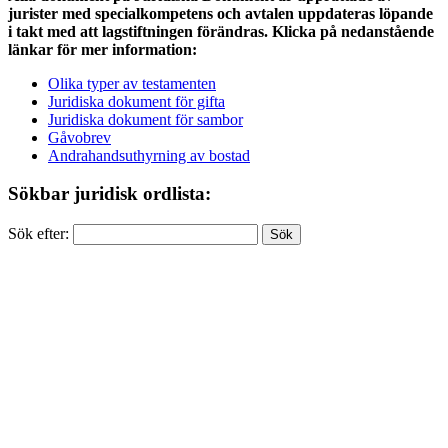
jurister med specialkompetens och avtalen uppdateras löpande
i takt med att lagstiftningen förändras. Klicka på nedanstående
länkar för mer information:
Olika typer av testamenten
Juridiska dokument för gifta
Juridiska dokument för sambor
Gåvobrev
Andrahandsuthyrning av bostad
Sökbar juridisk ordlista:
Sök efter: