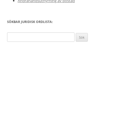
Andrahandsuthyrning av bostad
SÖKBAR JURIDISK ORDLISTA:
Sök
efter: