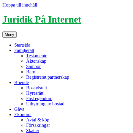
Hoppa till innehåll
Juridik På Internet
Meny
Startsida
Familjerätt
Testamente
Äktenskap
Sambor
Barn
Registrerat partnerskap
Boende
Bostadsrätt
Hyresrätt
Fast egendom
Uthyrning av bostad
Gåva
Ekonomi
Avtal & köp
Försäkringar
Skatter