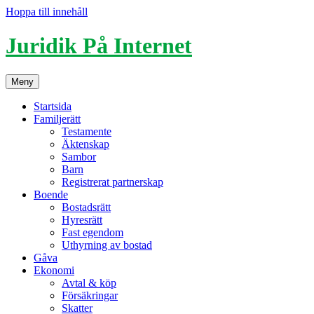
Hoppa till innehåll
Juridik På Internet
Meny
Startsida
Familjerätt
Testamente
Äktenskap
Sambor
Barn
Registrerat partnerskap
Boende
Bostadsrätt
Hyresrätt
Fast egendom
Uthyrning av bostad
Gåva
Ekonomi
Avtal & köp
Försäkringar
Skatter