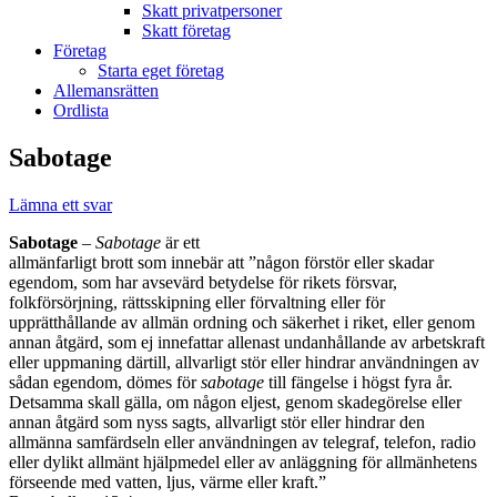
Skatt privatpersoner
Skatt företag
Företag
Starta eget företag
Allemansrätten
Ordlista
Sabotage
Lämna ett svar
Sabotage
–
Sabotage
är ett
allmänfarligt brott som innebär att ”någon förstör eller skadar
egendom, som har avsevärd betydelse för rikets försvar,
folkförsörjning, rättsskipning eller förvaltning eller för
upprätthållande av allmän ordning och säkerhet i riket, eller genom
annan åtgärd, som ej innefattar allenast undanhållande av arbetskraft
eller uppmaning därtill, allvarligt stör eller hindrar användningen av
sådan egendom, dömes för
sabotage
till fängelse i högst fyra år.
Detsamma skall gälla, om någon eljest, genom skadegörelse eller
annan åtgärd som nyss sagts, allvarligt stör eller hindrar den
allmänna samfärdseln eller användningen av telegraf, telefon, radio
eller dylikt allmänt hjälpmedel eller av anläggning för allmänhetens
förseende med vatten, ljus, värme eller kraft.”