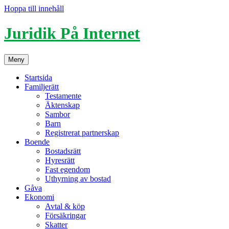
Hoppa till innehåll
Juridik På Internet
Meny
Startsida
Familjerätt
Testamente
Äktenskap
Sambor
Barn
Registrerat partnerskap
Boende
Bostadsrätt
Hyresrätt
Fast egendom
Uthyrning av bostad
Gåva
Ekonomi
Avtal & köp
Försäkringar
Skatter