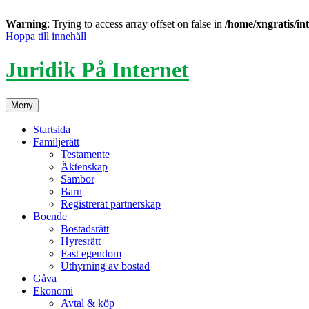
Warning
: Trying to access array offset on false in
/home/xngratis/in
Hoppa till innehåll
Juridik På Internet
Meny
Startsida
Familjerätt
Testamente
Äktenskap
Sambor
Barn
Registrerat partnerskap
Boende
Bostadsrätt
Hyresrätt
Fast egendom
Uthyrning av bostad
Gåva
Ekonomi
Avtal & köp