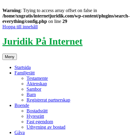
Warning
: Trying to access array offset on false in
/home/xngratis/internetjuridik.com/wp-content/plugins/search-
everything/config.php
on line
29
Hoppa till innehåll
Juridik På Internet
Meny
Startsida
Familjerätt
Testamente
Äktenskap
Sambor
Barn
Registrerat partnerskap
Boende
Bostadsrätt
Hyresrätt
Fast egendom
Uthyrning av bostad
Gåva