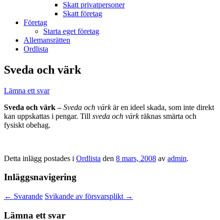
Skatt privatpersoner
Skatt företag
Företag
Starta eget företag
Allemansrätten
Ordlista
Sveda och värk
Lämna ett svar
Sveda och värk –
Sveda och värk
är en ideel skada, som inte direkt
kan uppskattas i pengar. Till
sveda och värk
räknas smärta och
fysiskt obehag.
Detta inlägg postades i
Ordlista
den
8 mars, 2008
av
admin
.
Inläggsnavigering
←
Svarande
Svikande av försvarsplikt
→
Lämna ett svar