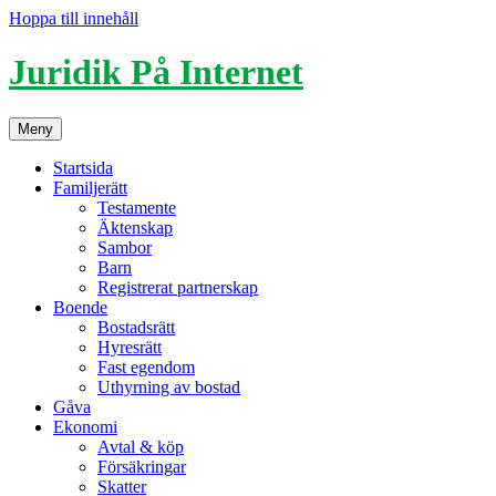
Hoppa till innehåll
Juridik På Internet
Meny
Startsida
Familjerätt
Testamente
Äktenskap
Sambor
Barn
Registrerat partnerskap
Boende
Bostadsrätt
Hyresrätt
Fast egendom
Uthyrning av bostad
Gåva
Ekonomi
Avtal & köp
Försäkringar
Skatter