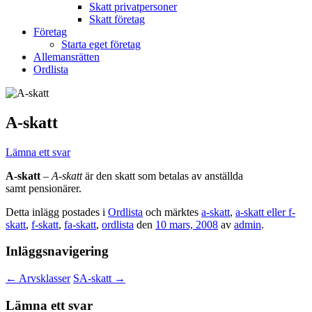
Skatt privatpersoner
Skatt företag
Företag
Starta eget företag
Allemansrätten
Ordlista
A-skatt
Lämna ett svar
A-skatt
–
A-skatt
är den skatt som betalas av anställda
samt pensionärer.
Detta inlägg postades i
Ordlista
och märktes
a-skatt
,
a-skatt eller f-
skatt
,
f-skatt
,
fa-skatt
,
ordlista
den
10 mars, 2008
av
admin
.
Inläggsnavigering
←
Arvsklasser
SA-skatt
→
Lämna ett svar