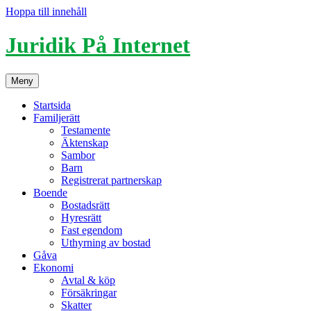
Hoppa till innehåll
Juridik På Internet
Meny
Startsida
Familjerätt
Testamente
Äktenskap
Sambor
Barn
Registrerat partnerskap
Boende
Bostadsrätt
Hyresrätt
Fast egendom
Uthyrning av bostad
Gåva
Ekonomi
Avtal & köp
Försäkringar
Skatter