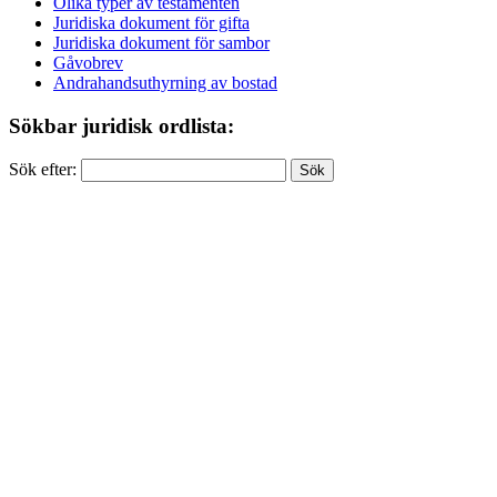
Olika typer av testamenten
Juridiska dokument för gifta
Juridiska dokument för sambor
Gåvobrev
Andrahandsuthyrning av bostad
Sökbar juridisk ordlista:
Sök efter: