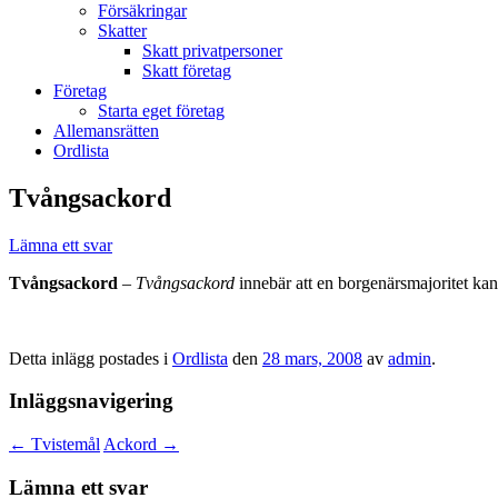
Försäkringar
Skatter
Skatt privatpersoner
Skatt företag
Företag
Starta eget företag
Allemansrätten
Ordlista
Tvångsackord
Lämna ett svar
Tvångsackord
–
Tvångsackord
innebär att en borgenärsmajoritet kan
Detta inlägg postades i
Ordlista
den
28 mars, 2008
av
admin
.
Inläggsnavigering
←
Tvistemål
Ackord
→
Lämna ett svar