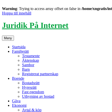
Warning
: Trying to access array offset on false in
/home/xngratis/in
Hoppa till innehåll
Juridik På Internet
Meny
Startsida
Familjerätt
Testamente
Äktenskap
Sambor
Barn
Registrerat partnerskap
Boende
Bostadsrätt
Hyresrätt
Fast egendom
Uthyrning av bostad
Gåva
Ekonomi
Avtal & köp