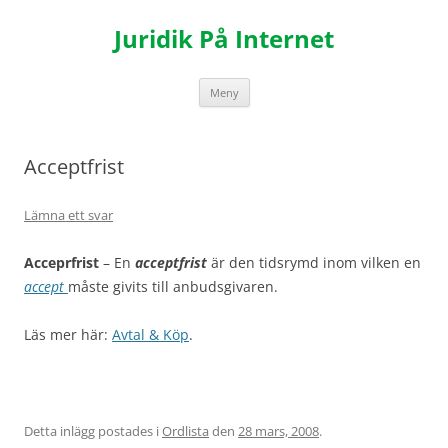
Hoppa
till
Juridik På Internet
innehåll
Meny
Acceptfrist
Lämna ett svar
Acceprfrist
– En
acceptfrist
är den tidsrymd inom vilken en
accept
måste givits till anbudsgivaren.
Läs mer här:
Avtal & Köp
.
Detta inlägg postades i
Ordlista
den
28 mars, 2008
.