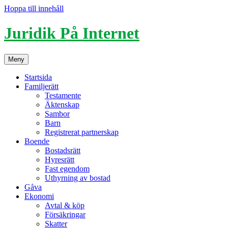
Hoppa till innehåll
Juridik På Internet
Meny
Startsida
Familjerätt
Testamente
Äktenskap
Sambor
Barn
Registrerat partnerskap
Boende
Bostadsrätt
Hyresrätt
Fast egendom
Uthyrning av bostad
Gåva
Ekonomi
Avtal & köp
Försäkringar
Skatter