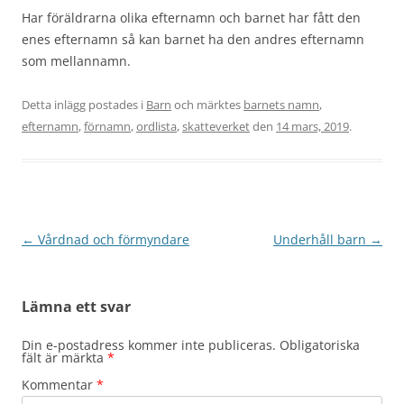
Har föräldrarna olika efternamn och barnet har fått den
enes efternamn så kan barnet ha den andres efternamn
som mellannamn.
Detta inlägg postades i
Barn
och märktes
barnets namn
,
efternamn
,
förnamn
,
ordlista
,
skatteverket
den
14 mars, 2019
.
Inläggsnavigering
←
Vårdnad och förmyndare
Underhåll barn
→
Lämna ett svar
Din e-postadress kommer inte publiceras.
Obligatoriska
fält är märkta
*
Kommentar
*