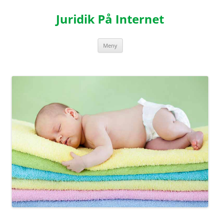
Hoppa
till
Juridik På Internet
innehåll
Meny