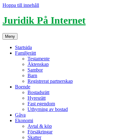
Hoppa till innehåll
Juridik På Internet
Meny
Startsida
Familjerätt
Testamente
Äktenskap
Sambor
Barn
Registrerat partnerskap
Boende
Bostadsrätt
Hyresrätt
Fast egendom
Uthyrning av bostad
Gåva
Ekonomi
Avtal & köp
Försäkringar
Skatter