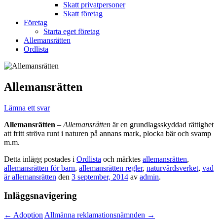
Skatt privatpersoner
Skatt företag
Företag
Starta eget företag
Allemansrätten
Ordlista
Allemansrätten
Lämna ett svar
Allemansrätten
–
Allemansrätten
är en grundlagsskyddad rättighet
att fritt ströva runt i naturen på annans mark, plocka bär och svamp
m.m.
Detta inlägg postades i
Ordlista
och märktes
allemansrätten
,
allemansrätten för barn
,
allemansrätten regler
,
naturvårdsverket
,
vad
är allemansrätten
den
3 september, 2014
av
admin
.
Inläggsnavigering
←
Adoption
Allmänna reklamationsnämnden
→