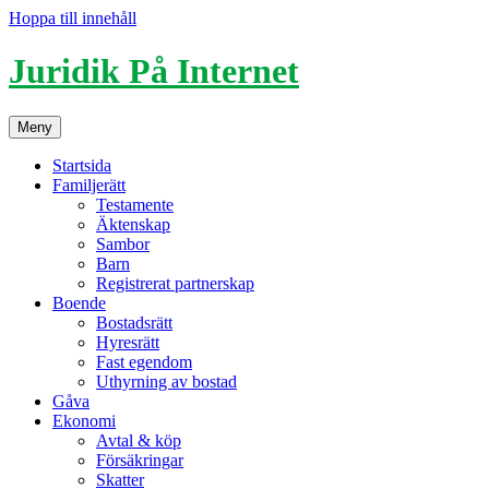
Hoppa till innehåll
Juridik På Internet
Meny
Startsida
Familjerätt
Testamente
Äktenskap
Sambor
Barn
Registrerat partnerskap
Boende
Bostadsrätt
Hyresrätt
Fast egendom
Uthyrning av bostad
Gåva
Ekonomi
Avtal & köp
Försäkringar
Skatter