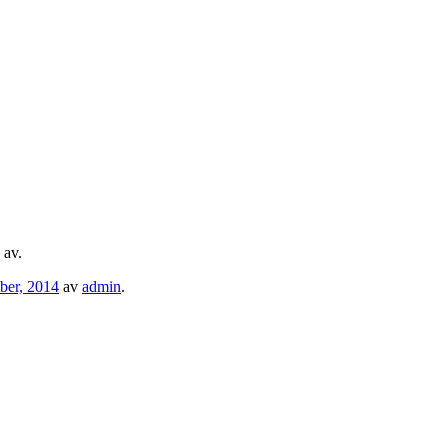
 av.
ber, 2014
av
admin
.