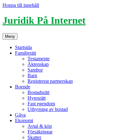
Hoppa till innehåll
Juridik På Internet
Meny
Startsida
Familjerätt
Testamente
Äktenskap
Sambor
Barn
Registrerat partnerskap
Boende
Bostadsrätt
Hyresrätt
Fast egendom
Uthyrning av bostad
Gåva
Ekonomi
Avtal & köp
Försäkringar
Skatter