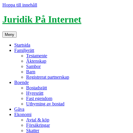
Hoppa till innehåll
Juridik På Internet
Meny
Startsida
Familjerätt
Testamente
Äktenskap
Sambor
Barn
Registrerat partnerskap
Boende
Bostadsrätt
Hyresrätt
Fast egendom
Uthyrning av bostad
Gåva
Ekonomi
Avtal & köp
Försäkringar
Skatter