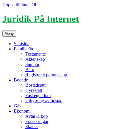
Hoppa till innehåll
Juridik På Internet
Meny
Startsida
Familjerätt
Testamente
Äktenskap
Sambor
Barn
Registrerat partnerskap
Boende
Bostadsrätt
Hyresrätt
Fast egendom
Uthyrning av bostad
Gåva
Ekonomi
Avtal & köp
Försäkringar
Skatter