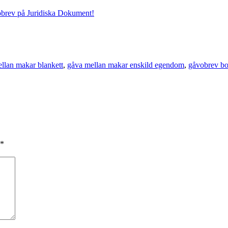
vobrev på Juridiska Dokument!
llan makar blankett
,
gåva mellan makar enskild egendom
,
gåvobrev bos
*