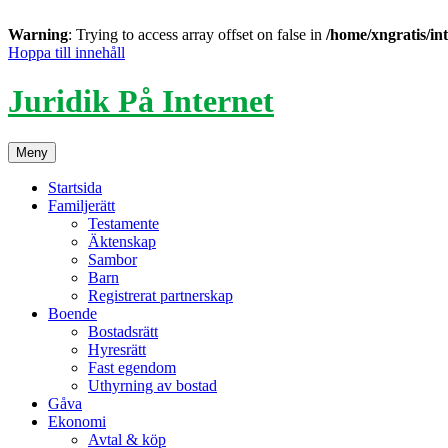
Warning
: Trying to access array offset on false in
/home/xngratis/in
Hoppa till innehåll
Juridik På Internet
Meny
Startsida
Familjerätt
Testamente
Äktenskap
Sambor
Barn
Registrerat partnerskap
Boende
Bostadsrätt
Hyresrätt
Fast egendom
Uthyrning av bostad
Gåva
Ekonomi
Avtal & köp