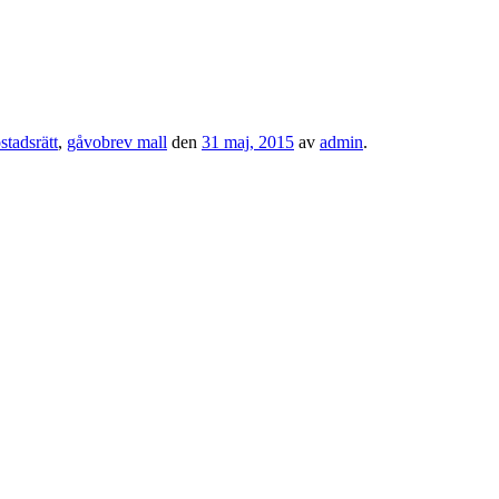
tadsrätt
,
gåvobrev mall
den
31 maj, 2015
av
admin
.