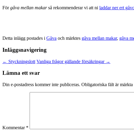
För
gåva mellan makar
så rekommenderar vi att ni
laddar ner ert gå
Detta inlägg postades i
Gåva
och märktes
gåva mellan makar
,
gåva me
Inläggsnavigering
←
Styckningslott
Vanliga frågor gällande försäkringar
→
Lämna ett svar
Din e-postadress kommer inte publiceras.
Obligatoriska fält är märkta
Kommentar
*