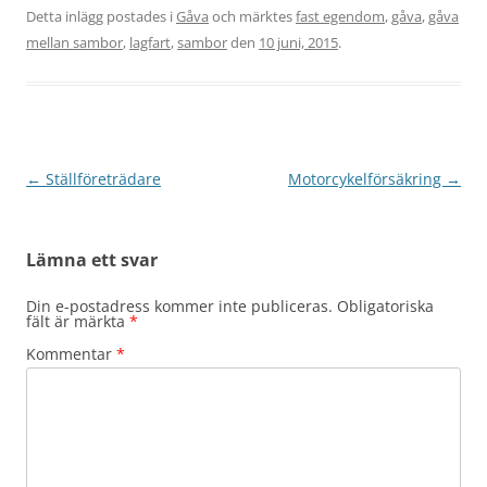
Detta inlägg postades i
Gåva
och märktes
fast egendom
,
gåva
,
gåva
mellan sambor
,
lagfart
,
sambor
den
10 juni, 2015
.
Inläggsnavigering
←
Ställföreträdare
Motorcykelförsäkring
→
Lämna ett svar
Din e-postadress kommer inte publiceras.
Obligatoriska
fält är märkta
*
Kommentar
*