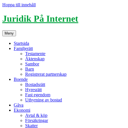
Hoppa till innehåll
Juridik På Internet
Meny
Startsida
Familjerätt
Testamente
Äktenskap
Sambor
Barn
Registrerat partnerskap
Boende
Bostadsrätt
Hyresrätt
Fast egendom
Uthyrning av bostad
Gåva
Ekonomi
Avtal & köp
Försäkringar
Skatter