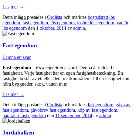
Läs mer
→
Detta inlägg postades i
Ordlista
och märktes
bostadsrätt lös
egendom
,
fast egendom
,
lös egendom
,
lösöre lös egendom
,
vad är
lös egendom
den
1 oktober, 2014
av
admin
.
Fast egendom
Lämna ett svar
Fast egendom
–
Fast egendom
är jord. Denna är indelad i
fastigheter. Varje fastighet har en egen fastighetsbeteckning. En
fastighet består av ett eller flera markområden. Till en fastighet kan
höra byggnader, skog, vatten m.m.
Läs mer
→
Detta inlägg postades i
Ordlista
och märktes
fast egendom
,
gåva av
fast egendom
,
gåvobrev fast egendom
,
köp av fast egendom
,
panträtt i fast egendom
den
11 september, 2014
av
admin
.
Jordabalken