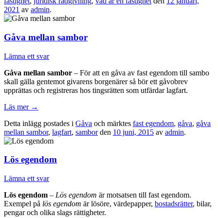
fastighet
,
juridisk rådgivning
,
vad är en fastighet
den
12 januari,
2021
av
admin
.
Gåva mellan sambor
Lämna ett svar
Gåva mellan sambor
– För att en gåva av fast egendom till sambo
skall gälla gentemot givarens borgenärer så bör ett gåvobrev
upprättas och registreras hos tingsrätten som utfärdar lagfart.
Läs mer
→
Detta inlägg postades i
Gåva
och märktes
fast egendom
,
gåva
,
gåva
mellan sambor
,
lagfart
,
sambor
den
10 juni, 2015
av
admin
.
Lös egendom
Lämna ett svar
Lös egendom
– Lös egendom
är motsatsen till fast egendom.
Exempel på
lös egendom
är lösöre, värdepapper,
bostadsrätter
, bilar,
pengar och olika slags rättigheter.