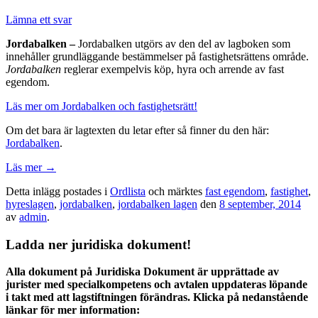
Lämna ett svar
Jordabalken –
Jordabalken utgörs av den del av lagboken som
innehåller grundläggande bestämmelser på fastighetsrättens område.
Jordabalken
reglerar exempelvis köp, hyra och arrende av fast
egendom.
Läs mer om Jordabalken och fastighetsrätt!
Om det bara är lagtexten du letar efter så finner du den här:
Jordabalken
.
Läs mer
→
Detta inlägg postades i
Ordlista
och märktes
fast egendom
,
fastighet
,
hyreslagen
,
jordabalken
,
jordabalken lagen
den
8 september, 2014
av
admin
.
Ladda ner juridiska dokument!
Alla dokument på Juridiska Dokument är upprättade av
jurister med specialkompetens och avtalen uppdateras löpande
i takt med att lagstiftningen förändras. Klicka på nedanstående
länkar för mer information: