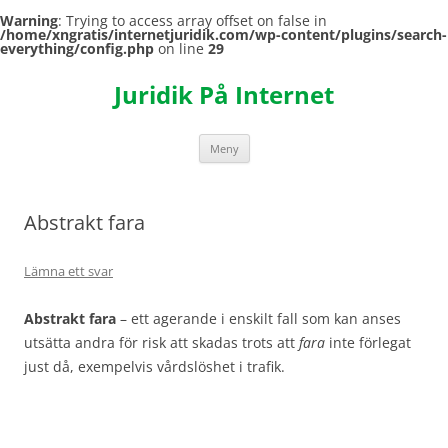
Warning
: Trying to access array offset on false in
/home/xngratis/internetjuridik.com/wp-content/plugins/search-
everything/config.php
on line
29
Hoppa
till
Juridik På Internet
innehåll
Meny
Abstrakt fara
Lämna ett svar
Abstrakt fara
– ett agerande i enskilt fall som kan anses
utsätta andra för risk att skadas trots att
fara
inte förlegat
just då, exempelvis vårdslöshet i trafik.