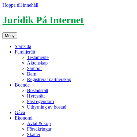
Hoppa till innehåll
Juridik På Internet
Meny
Startsida
Familjerätt
Testamente
Äktenskap
Sambor
Barn
Registrerat partnerskap
Boende
Bostadsrätt
Hyresrätt
Fast egendom
Uthyrning av bostad
Gåva
Ekonomi
Avtal & köp
Försäkringar
Skatter