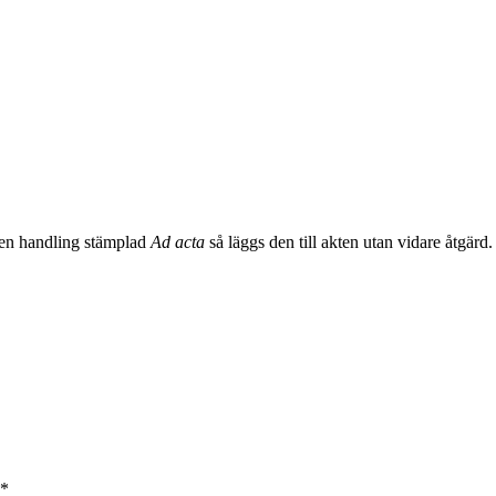
r en handling stämplad
Ad acta
så läggs den till akten utan vidare åtgärd.
*