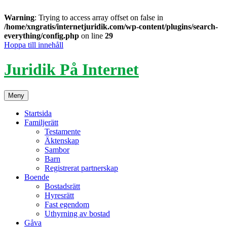
Warning
: Trying to access array offset on false in
/home/xngratis/internetjuridik.com/wp-content/plugins/search-
everything/config.php
on line
29
Hoppa till innehåll
Juridik På Internet
Meny
Startsida
Familjerätt
Testamente
Äktenskap
Sambor
Barn
Registrerat partnerskap
Boende
Bostadsrätt
Hyresrätt
Fast egendom
Uthyrning av bostad
Gåva