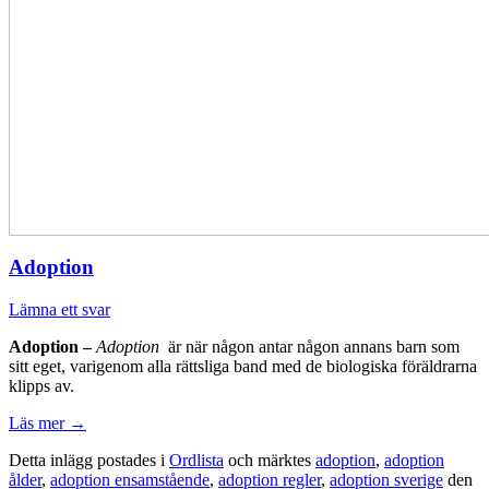
Adoption
Lämna ett svar
Adoption –
Adoption
är när någon antar någon annans barn som
sitt eget, varigenom alla rättsliga band med de biologiska föräldrarna
klipps av.
Läs mer
→
Detta inlägg postades i
Ordlista
och märktes
adoption
,
adoption
ålder
,
adoption ensamstående
,
adoption regler
,
adoption sverige
den