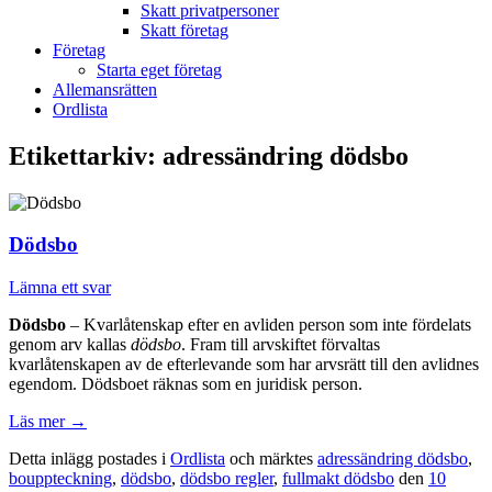
Skatt privatpersoner
Skatt företag
Företag
Starta eget företag
Allemansrätten
Ordlista
Etikettarkiv:
adressändring dödsbo
Dödsbo
Lämna ett svar
Dödsbo
– Kvarlåtenskap efter en avliden person som inte fördelats
genom arv kallas
dödsbo
. Fram till arvskiftet förvaltas
kvarlåtenskapen av de efterlevande som har arvsrätt till den avlidnes
egendom. Dödsboet räknas som en juridisk person.
Läs mer
→
Detta inlägg postades i
Ordlista
och märktes
adressändring dödsbo
,
bouppteckning
,
dödsbo
,
dödsbo regler
,
fullmakt dödsbo
den
10