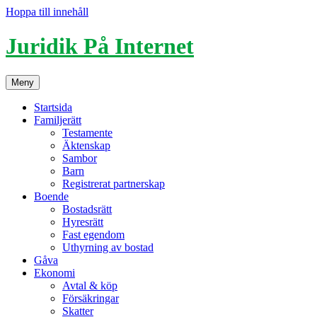
Hoppa till innehåll
Juridik På Internet
Meny
Startsida
Familjerätt
Testamente
Äktenskap
Sambor
Barn
Registrerat partnerskap
Boende
Bostadsrätt
Hyresrätt
Fast egendom
Uthyrning av bostad
Gåva
Ekonomi
Avtal & köp
Försäkringar
Skatter