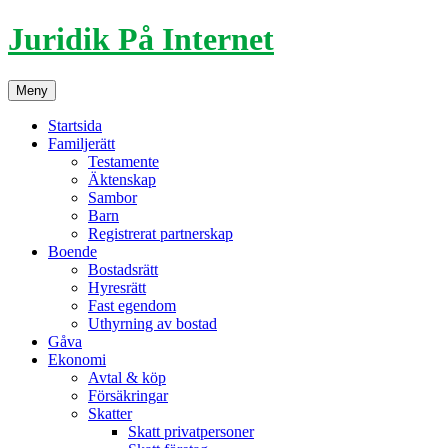
Hoppa
Juridik På Internet
till
innehåll
Meny
Startsida
Familjerätt
Testamente
Äktenskap
Sambor
Barn
Registrerat partnerskap
Boende
Bostadsrätt
Hyresrätt
Fast egendom
Uthyrning av bostad
Gåva
Ekonomi
Avtal & köp
Försäkringar
Skatter
Skatt privatpersoner