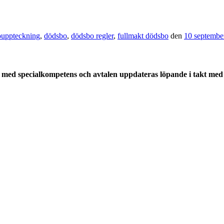
ouppteckning
,
dödsbo
,
dödsbo regler
,
fullmakt dödsbo
den
10 septembe
med specialkompetens och avtalen uppdateras löpande i takt med a