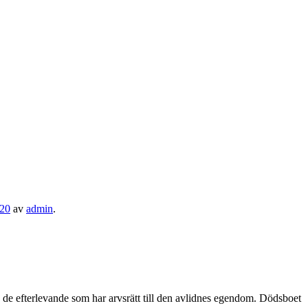
020
av
admin
.
av de efterlevande som har arvsrätt till den avlidnes egendom. Dödsboet