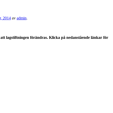
r, 2014
av
admin
.
tt lagstiftningen förändras. Klicka på nedanstående länkar för