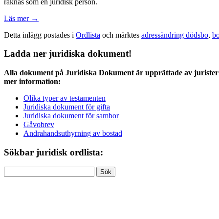
räknas som en juridisk person.
Läs mer
→
Detta inlägg postades i
Ordlista
och märktes
adressändring dödsbo
,
b
Ladda ner juridiska dokument!
Alla dokument på Juridiska Dokument är upprättade av jurister 
mer information:
Olika typer av testamenten
Juridiska dokument för gifta
Juridiska dokument för sambor
Gåvobrev
Andrahandsuthyrning av bostad
Sökbar juridisk ordlista:
Sök
efter: