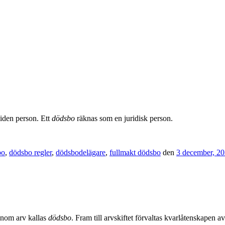
liden person. Ett
dödsbo
räknas som en juridisk person.
bo
,
dödsbo regler
,
dödsbodelägare
,
fullmakt dödsbo
den
3 december, 2
enom arv kallas
dödsbo
. Fram till arvskiftet förvaltas kvarlåtenskapen 