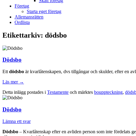
Skatt företag
Företag
Starta eget företag
Allemansrätten
Ordlista
Etikettarkiv:
dödsbo
Dödsbo
Ett
dödsbo
är kvarlåtenskapen, dvs tillgångar och skulder, efter en av
Läs mer
→
Detta inlägg postades i
Testamente
och märktes
bouppteckning
,
döds
Dödsbo
Lämna ett svar
Dödsbo
– Kvarlåtenskap efter en avliden person som inte fördelats g