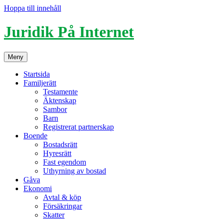
Hoppa till innehåll
Juridik På Internet
Meny
Startsida
Familjerätt
Testamente
Äktenskap
Sambor
Barn
Registrerat partnerskap
Boende
Bostadsrätt
Hyresrätt
Fast egendom
Uthyrning av bostad
Gåva
Ekonomi
Avtal & köp
Försäkringar
Skatter