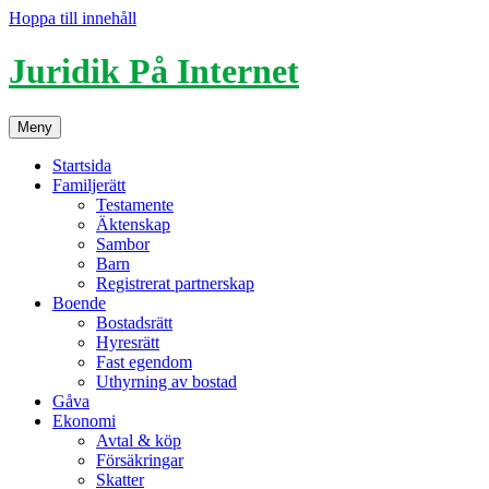
Hoppa till innehåll
Juridik På Internet
Meny
Startsida
Familjerätt
Testamente
Äktenskap
Sambor
Barn
Registrerat partnerskap
Boende
Bostadsrätt
Hyresrätt
Fast egendom
Uthyrning av bostad
Gåva
Ekonomi
Avtal & köp
Försäkringar
Skatter