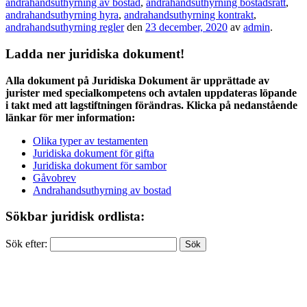
andrahandsuthyrning av bostad
,
andrahandsuthyrning bostadsrätt
,
andrahandsuthyrning hyra
,
andrahandsuthyrning kontrakt
,
andrahandsuthyrning regler
den
23 december, 2020
av
admin
.
Ladda ner juridiska dokument!
Alla dokument på Juridiska Dokument är upprättade av
jurister med specialkompetens och avtalen uppdateras löpande
i takt med att lagstiftningen förändras. Klicka på nedanstående
länkar för mer information:
Olika typer av testamenten
Juridiska dokument för gifta
Juridiska dokument för sambor
Gåvobrev
Andrahandsuthyrning av bostad
Sökbar juridisk ordlista:
Sök efter: