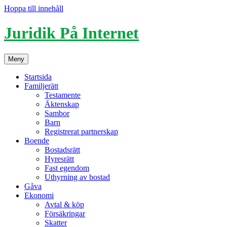
Hoppa till innehåll
Juridik På Internet
Meny
Startsida
Familjerätt
Testamente
Äktenskap
Sambor
Barn
Registrerat partnerskap
Boende
Bostadsrätt
Hyresrätt
Fast egendom
Uthyrning av bostad
Gåva
Ekonomi
Avtal & köp
Försäkringar
Skatter