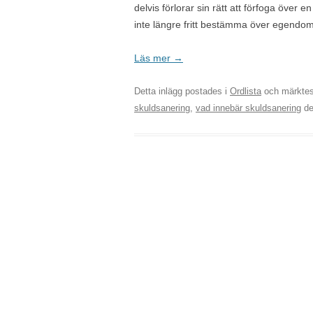
delvis förlorar sin rätt att förfoga över
inte längre fritt bestämma över egendo
Läs mer
→
Detta inlägg postades i
Ordlista
och märkte
skuldsanering
,
vad innebär skuldsanering
d