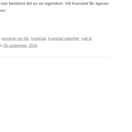
 en viss bestämd del av sin egendom. Vid
kvarstad
får ägaren
men.
s
ansökan om lån
,
kvarstad
,
kvarstad säkerhet
,
vad är
en
26 september, 2014
.