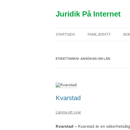
Hoppa
till
innehåll
Juridik På Internet
STARTSIDA
FAMILJERÄTT
BO
TESTAMENTE
B
ETIKETTARKIV:
ANSÖKAN OM LÅN
ÄKTENSKAP
H
SAMBOR
F
BARN
U
REGISTRERAT PARTNER
Kvarstad
Lämna ett svar
Kvarstad –
Kvarstad är en säkerhetsåtgä