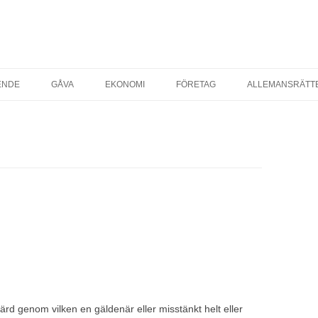
ENDE
GÅVA
EKONOMI
FÖRETAG
ALLEMANSRÄTT
OSTADSRÄTT
AVTAL & KÖP
STARTA EGET FÖRETAG
YRESRÄTT
FÖRSÄKRINGAR
AST EGENDOM
SKATTER
SKATT PRIVATP
THYRNING AV BOSTAD
SKATT FÖRETAG
SKAP
rd genom vilken en gäldenär eller misstänkt helt eller