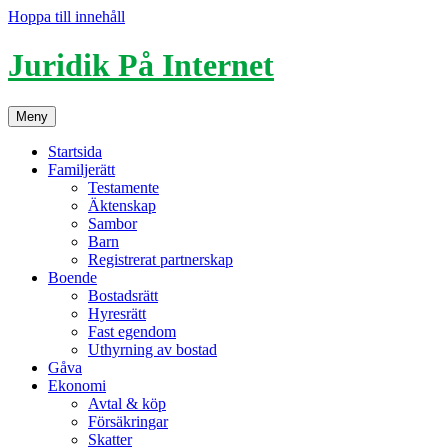
Hoppa till innehåll
Juridik På Internet
Meny
Startsida
Familjerätt
Testamente
Äktenskap
Sambor
Barn
Registrerat partnerskap
Boende
Bostadsrätt
Hyresrätt
Fast egendom
Uthyrning av bostad
Gåva
Ekonomi
Avtal & köp
Försäkringar
Skatter