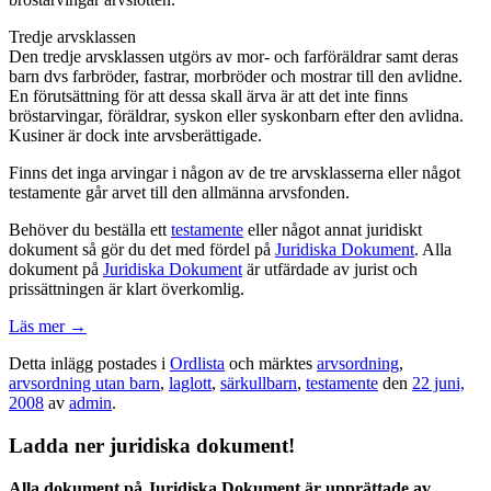
Tredje arvsklassen
Den tredje arvsklassen utgörs av mor- och farföräldrar samt deras
barn dvs farbröder, fastrar, morbröder och mostrar till den avlidne.
En förutsättning för att dessa skall ärva är att det inte finns
bröstarvingar, föräldrar, syskon eller syskonbarn efter den avlidna.
Kusiner är dock inte arvsberättigade.
Finns det inga arvingar i någon av de tre arvsklasserna eller något
testamente går arvet till den allmänna arvsfonden.
Behöver du beställa ett
testamente
eller något annat juridiskt
dokument så gör du det med fördel på
Juridiska Dokument
. Alla
dokument på
Juridiska Dokument
är utfärdade av jurist och
prissättningen är klart överkomlig.
Läs mer
→
Detta inlägg postades i
Ordlista
och märktes
arvsordning
,
arvsordning utan barn
,
laglott
,
särkullbarn
,
testamente
den
22 juni,
2008
av
admin
.
Ladda ner juridiska dokument!
Alla dokument på Juridiska Dokument är upprättade av