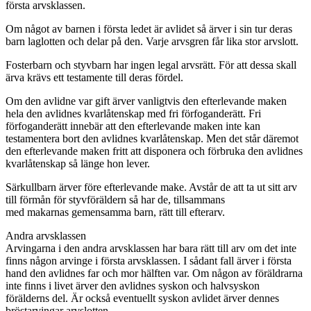
första arvsklassen.
Om något av barnen i första ledet är avlidet så ärver i sin tur deras
barn laglotten och delar på den. Varje arvsgren får lika stor arvslott.
Fosterbarn och styvbarn har ingen legal arvsrätt. För att dessa skall
ärva krävs ett testamente till deras fördel.
Om den avlidne var gift ärver vanligtvis den efterlevande maken
hela den avlidnes kvarlåtenskap med fri förfoganderätt. Fri
förfoganderätt innebär att den efterlevande maken inte kan
testamentera bort den avlidnes kvarlåtenskap. Men det står däremot
den efterlevande maken fritt att disponera och förbruka den avlidnes
kvarlåtenskap så länge hon lever.
Särkullbarn ärver före efterlevande make. Avstår de att ta ut sitt arv
till förmån för styvföräldern så har de, tillsammans
med makarnas gemensamma barn, rätt till efterarv.
Andra arvsklassen
Arvingarna i den andra arvsklassen har bara rätt till arv om det inte
finns någon arvinge i första arvsklassen. I sådant fall ärver i första
hand den avlidnes far och mor hälften var. Om någon av föräldrarna
inte finns i livet ärver den avlidnes syskon och halvsyskon
förälderns del. Är också eventuellt syskon avlidet ärver dennes
bröstarvingar arvslotten.