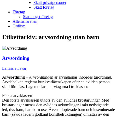
Skatt privatpersoner
Skatt företag
Företag
Starta eget företag
Allemansrätten
Ordlista
Etikettarkiv:
arvsordning utan barn
Arvsordning
Lämna ett svar
Arvsordning
–
Arvsordningen
är arvingarnas inbördes turordning.
Ärvdabalken reglerar hur kvarlåtenskapen efter en avliden person
skall fördelas. Lagen delar in arvtagarna i tre klasser.
Första arvsklassen
Den första arvsklassen utgörs av den avlidnes bröstarvingar. Med
bröstarvingar menas den avlidnes avkomlingar i rakt nedstigande
led, dvs barn, barnbarn osv. Även adopterade barn och inseminerade
barn (såvida fadern godkänt konstbefruktningen) omfattas av den