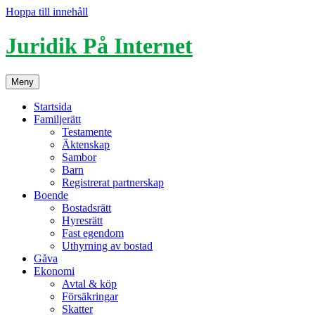
Hoppa till innehåll
Juridik På Internet
Meny
Startsida
Familjerätt
Testamente
Äktenskap
Sambor
Barn
Registrerat partnerskap
Boende
Bostadsrätt
Hyresrätt
Fast egendom
Uthyrning av bostad
Gåva
Ekonomi
Avtal & köp
Försäkringar
Skatter