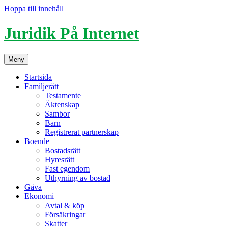
Hoppa till innehåll
Juridik På Internet
Meny
Startsida
Familjerätt
Testamente
Äktenskap
Sambor
Barn
Registrerat partnerskap
Boende
Bostadsrätt
Hyresrätt
Fast egendom
Uthyrning av bostad
Gåva
Ekonomi
Avtal & köp
Försäkringar
Skatter