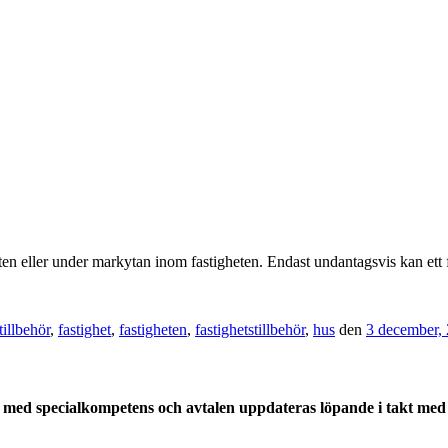
eten eller under markytan inom fastigheten. Endast undantagsvis kan ett f
tillbehör
,
fastighet
,
fastigheten
,
fastighetstillbehör
,
hus
den
3 december,
med specialkompetens och avtalen uppdateras löpande i takt med a