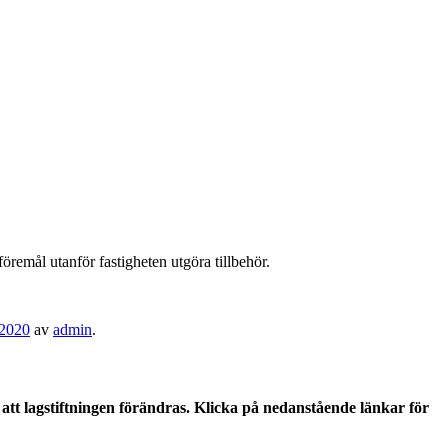
öremål utanför fastigheten utgöra tillbehör.
 2020
av
admin
.
tt lagstiftningen förändras. Klicka på nedanstående länkar för