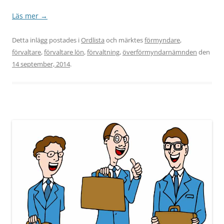
Läs mer
→
Detta inlägg postades i
Ordlista
och märktes
förmyndare
,
förvaltare
,
förvaltare lön
,
förvaltning
,
överförmyndarnämnden
den
14 september, 2014
.