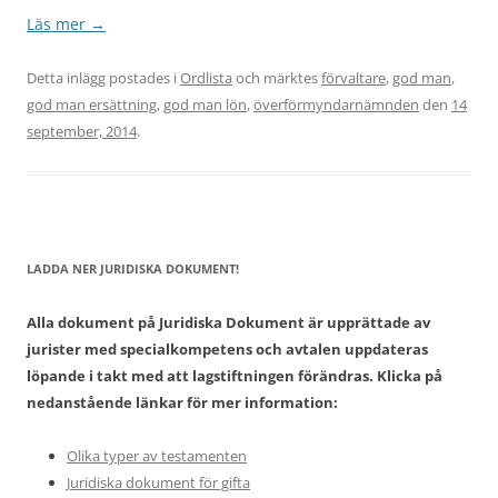
Läs mer
→
Detta inlägg postades i
Ordlista
och märktes
förvaltare
,
god man
,
god man ersättning
,
god man lön
,
överförmyndarnämnden
den
14
september, 2014
.
LADDA NER JURIDISKA DOKUMENT!
Alla dokument på Juridiska Dokument är upprättade av
jurister med specialkompetens och avtalen uppdateras
löpande i takt med att lagstiftningen förändras. Klicka på
nedanstående länkar för mer information:
Olika typer av testamenten
Juridiska dokument för gifta